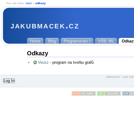
You are here:
start
»
odkazy
jakubmacek.cz
Home
Blog
Programování I
VŠB: ML
Odkaz
Odkazy
Veusz
- program na tvorbu grafů
odkazy.txt
· Last mod
Log In