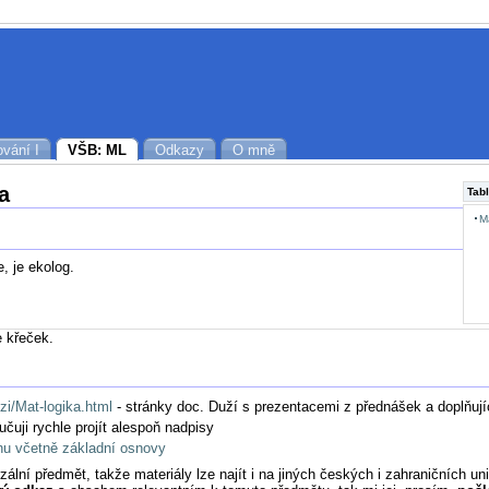
vání I
VŠB: ML
Odkazy
O mně
a
Tabl
M
, je ekolog.
e křeček.
zi/Mat-logika.html
- stránky doc. Duží s prezentacemi z přednášek a doplňujíc
čuji rychle projít alespoň nadpisy
nu včetně základní osnovy
zální předmět, takže materiály lze najít i na jiných českých i zahraničních uni