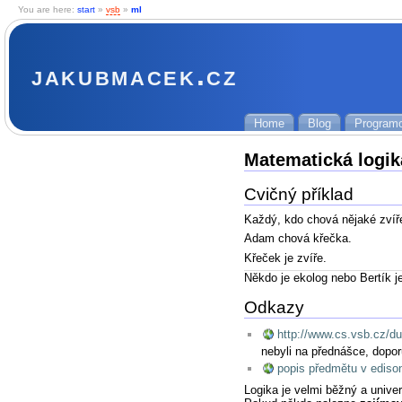
You are here:
start
»
vsb
»
ml
jakubmacek.cz
Home
Blog
Programo
Matematická logik
Cvičný příklad
Každý, kdo chová nějaké zvíře
Adam chová křečka.
Křeček je zvíře.
Někdo je ekolog nebo Bertík j
Odkazy
http://www.cs.vsb.cz/du
nebyli na přednášce, doporu
popis předmětu v ediso
Logika je velmi běžný a univer