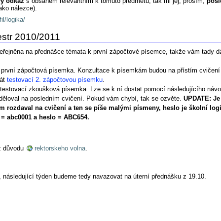
vý odkaz
s obsahem relevantním k tomuto předmětu, tak mi jej, prosím,
pošl
ako nálezce).
il/logika/
estr 2010/2011
veřejněna na přednášce témata k první zápočtové písemce, takže vám tady
a první zápočtová písemka. Konzultace k písemkám budou na přístím cvičení 
sát
testovací 2. zápočtovou písemku
.
 testovací zkoušková písemka. Lze se k ní dostat pomocí následujícího náv
děloval na posledním cvičení. Pokud vám chybí, tak se ozvěte.
UPDATE: Je 
m rozdaval na cvičení a ten se píše malými písmeny, heslo je školní lo
 = abc0001 a heslo = ABC654.
 z důvodu
rektorskeho volna
.
, následující týden budeme tedy navazovat na úterní přednášku z 19.10.