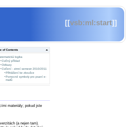
[[
vsb:ml:start
]]
e of Contents
atematická logika
Cvičný příklad
Odkazy
Cvičení - zimní semestr 2010/2011
Přihlášení ke zkoušce
Pomocné symboly pro psaní e-
mailů
ími materiály; pokud jste
verzitách (a nejen tam).