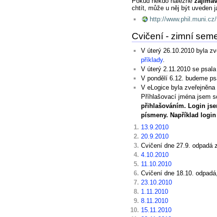
Pokud někdo nalezne
zajíma
chtít, může u něj být uveden j
http://www.phil.muni.cz/f
Cvičení - zimní sem
V úterý 26.10.2010 byla z
příklady
.
V úterý 2.11.2010 se psal
V pondělí 6.12. budeme p
V eLogice byla zveřejněna
Příhlašovací jména jsem s
přihlašováním. Login jse
písmeny. Například login
13.9.2010
20.9.2010
Cvičení dne 27.9. odpadá
4.10.2010
11.10.2010
Cvičení dne 18.10. odpadá
23.10.2010
1.11.2010
8.11.2010
15.11.2010