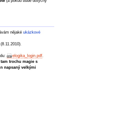
ete
(a pokud bude dotyčný
 dávám nějaké
ukázkové
(8.11.2010).
odu:
elogika_login.pdf
.
tam trochu magie s
gin napsaný velkými