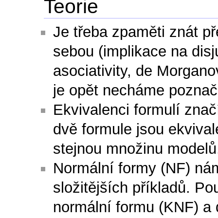
Teorie
Je třeba zpaměti znát p
sebou (implikace na disj
asociativity, de Morganov
je opět necháme poznače
Ekvivalenci formulí znač
dvě formule jsou ekvival
stejnou množinu modelů
Normální formy (NF) ná
složitějších příkladů. P
normální formu (KNF) a 