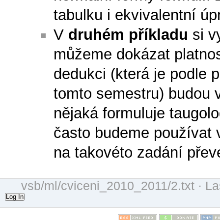
tabulku i ekvivalentní úp
V
druhém příkladu
si v
můžeme dokázat platnos
dedukci (která je podle
tomto semestru) budou v
nějaká formuluje taugolo
často budeme používat v
na takovéto zadání převe
vsb/ml/cviceni_2010_2011/2.txt
· La
Log In