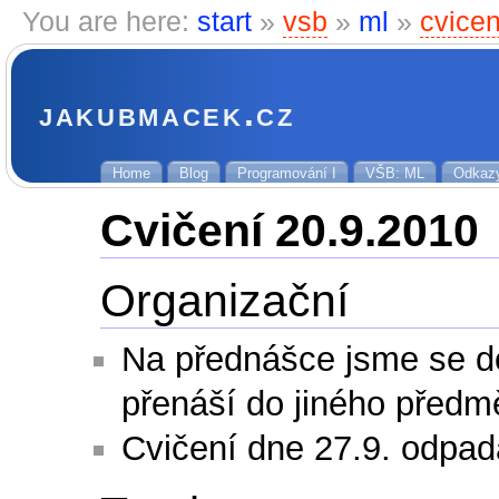
You are here:
start
»
vsb
»
ml
»
cvice
jakubmacek.cz
Home
Blog
Programování I
VŠB: ML
Odkaz
Cvičení 20.9.2010
Organizační
Na přednášce jsme se do
přenáší do jiného předm
Cvičení dne 27.9. odpa