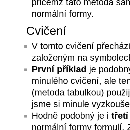
přičemž tato metoda sa
normální formy.
Cvičení
V tomto cvičení přechá
založeným na symbolec
První příklad
je podobný
minulého cvičení, ale ten
(metoda tabulkou) použij
jsme si minule vyzkoušel
Hodně podobný je i
třet
normální formy formulí.