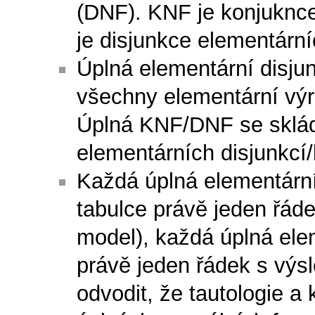
(DNF). KNF je konjuknce
je disjunkce elementární
Úplná elementární disju
všechny elementární vý
Úplná KNF/DNF se sklád
elementárních disjunkcí/
Každá úplná elementární
tabulce právě jeden řáde
model), každá úplná ele
právě jeden řádek s výs
odvodit, že tautologie a