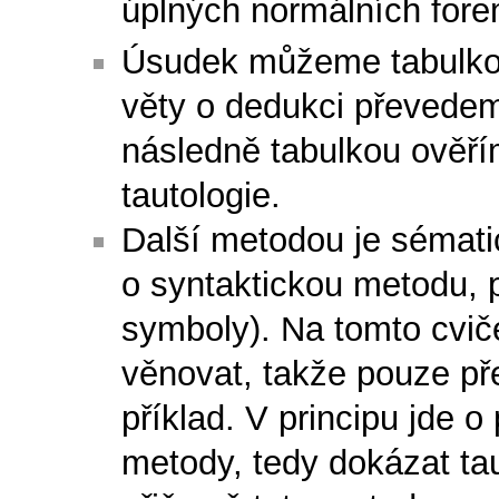
úplných normálních fore
Úsudek můžeme tabulkou
věty o dedukci převedem
následně tabulkou ověří
tautologie.
Další metodou je sématic
o syntaktickou metodu, 
symboly). Na tomto cvič
věnovat, takže pouze p
příklad. V principu jde 
metody, tedy dokázat tau