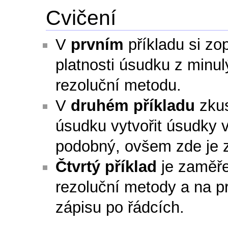
Cvičení
V
prvním
příkladu si zo
platnosti úsudku z minu
rezoluční metodu.
V
druhém příkladu
zkus
úsudku vytvořit úsudky v
podobný, ovšem zde je z
Čtvrtý příklad
je zaměře
rezoluční metody a na pr
zápisu po řádcích.