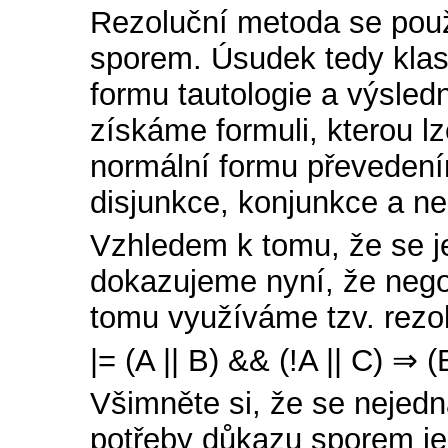
Rezoluční metoda se použ
sporem. Úsudek tedy klas
formu tautologie a výsled
získáme formuli, kterou l
normální formu převedení
disjunkce, konjunkce a n
Vzhledem k tomu, že se 
dokazujeme nyní, že nego
tomu využíváme tzv. rezol
|= (A || B) && (!A || C) ⇒ (
Všimněte si, že se nejedn
potřeby důkazu sporem je