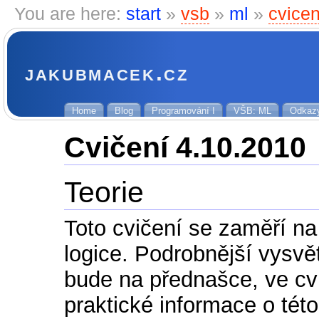
You are here:
start
»
vsb
»
ml
»
cvice
jakubmacek.cz
Home
Blog
Programování I
VŠB: ML
Odkaz
Cvičení 4.10.2010
Teorie
Toto cvičení se zaměří n
logice. Podrobnější vysvě
bude na přednašce, ve cv
praktické informace o tét