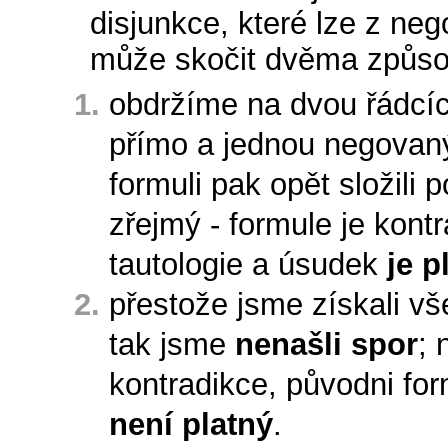
disjunkce, které lze z ne
může skočit dvěma způso
obdržíme na dvou řádcíc
přímo a jednou negovan
formuli pak opět složili 
zřejmý - formule je kont
tautologie a úsudek
je p
přestože jsme získali vše
tak jsme
nenašli spor
; 
kontradikce, původni for
není platný
.