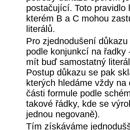
postačující. Toto pravidlo
kterém B a C mohou zastu
literálů.
Pro zjednodušení důkazu 
podle konjunkcí na řadky
mít buď samostatný literá
Postup důkazu se pak sklá
kterých hledáme vždy na
části formule podle schém
takové řádky, kde se výro
jednou negovaně).
Tím získáváme jednodušší