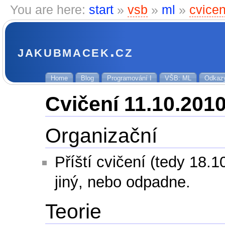
You are here:
start
»
vsb
»
ml
»
cvice
jakubmacek.cz
Home
Blog
Programování I
VŠB: ML
Odkaz
Cvičení 11.10.201
Organizační
Příští cvičení (tedy 18.
jiný, nebo odpadne.
Teorie