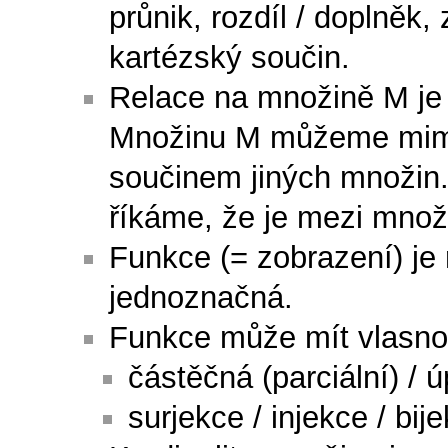
průnik, rozdíl / doplněk,
kartézský součin.
Relace na množině M j
Množinu M můžeme mimo 
součinem jiných množin.
říkáme, že je mezi množ
Funkce (= zobrazení) je 
jednoznačná.
Funkce může mít vlasnos
částěčná (parciální) / ú
surjekce / injekce / bij