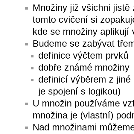
Množiny již všichni jistě
tomto cvičení si zopaku
kde se množiny aplikují v
Budeme se zabývat třem
definice výčtem prvků
dobře známé množiny
definicí výběrem z ji
je spojení s logikou)
U množin používáme vzt
množina je (vlastní) po
Nad množinami můžeme p