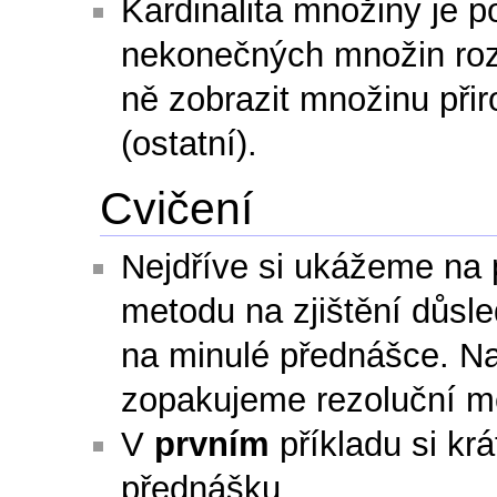
Kardinalita množiny je po
nekonečných množin ro
ně zobrazit množinu při
(ostatní).
Cvičení
Nejdříve si ukážeme na 
metodu na zjištění důsle
na minulé přednášce. Na
zopakujeme rezoluční m
V
prvním
příkladu si krá
přednášku.