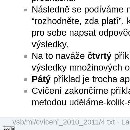
Následně se podíváme 
“rozhodněte, zda platí”, 
pro sebe napsat odpově
výsledky.
Na to naváže
čtvrtý
přík
výsledky množinových o
Pátý
příklad je trocha a
Cvičení zakončíme pří
metodou uděláme-kolik-
vsb/ml/cviceni_2010_2011/4.txt
· La
Log In