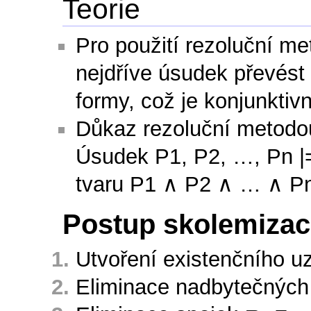
Teorie
Pro použití rezoluční me
nejdříve úsudek převést
formy, což je konjunktiv
Důkaz rezoluční metodo
Úsudek P1, P2, …, Pn |=
tvaru P1 ∧ P2 ∧ … ∧ P
Postup skolemizac
Utvoření existenčního u
Eliminace nadbytečných 