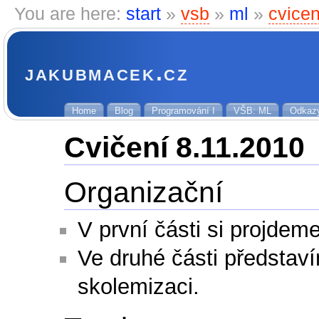
You are here:
start
»
vsb
»
ml
»
cvice
jakubmacek.cz
Home
Blog
Programování I
VŠB: ML
Odkaz
Cvičení 8.11.2010
Organizační
V první části si projde
Ve druhé části představ
skolemizaci.