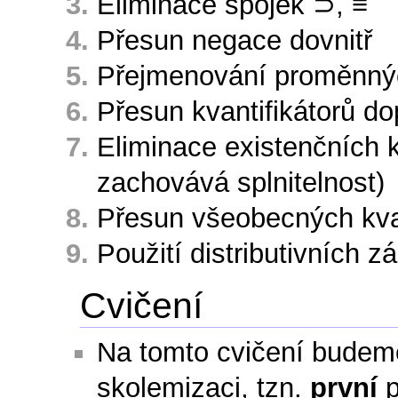
Eliminace spojek ⊃, ≡
Přesun negace dovnitř
Přejmenování proměnný
Přesun kvantifikátorů d
Eliminace existenčních k
zachovává splnitelnost)
Přesun všeobecných kvan
Použití distributivních z
Cvičení
Na tomto cvičení budeme
skolemizaci, tzn.
první
p