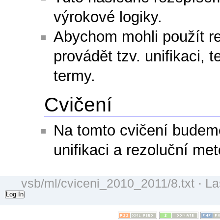
výrokové logiky.
Abychom mohli použít re
provádět tzv. unifikaci,
termy.
Cvičení
Na tomto cvičení budeme 
unifikaci a rezoluční me
vsb/ml/cviceni_2010_2011/8.txt
· La
Log In