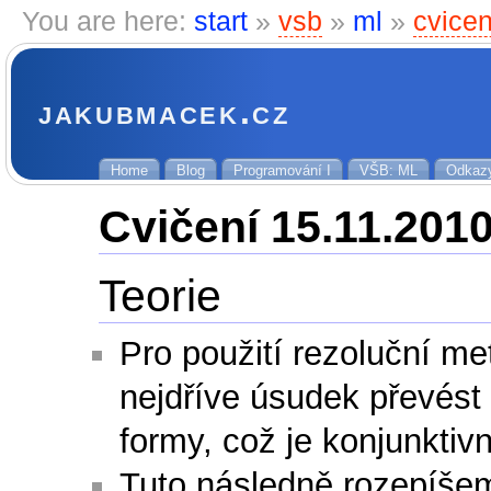
You are here:
start
»
vsb
»
ml
»
cvice
jakubmacek.cz
Home
Blog
Programování I
VŠB: ML
Odkaz
Cvičení 15.11.201
Teorie
Pro použití rezoluční me
nejdříve úsudek převést
formy, což je konjunktiv
Tuto následně rozepíše