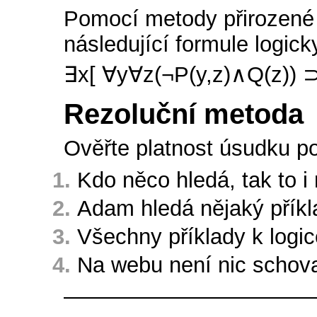
Pomocí metody přirozené 
následující formule logick
∃x[ ∀y∀z(¬P(y,z)∧Q(z)) ⊃
Rezoluční metoda
Ověřte platnost úsudku p
Kdo něco hledá, tak to i
Adam hledá nějaký příkla
Všechny příklady k logi
Na webu není nic schov
———————————