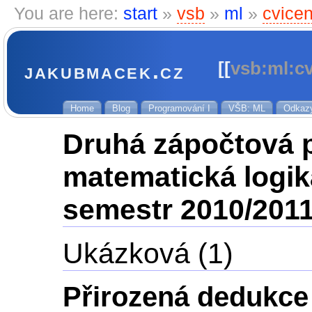
You are here:
start
»
vsb
»
ml
»
cvice
jakubmacek.cz
[[
vsb:ml:c
Home
Blog
Programování I
VŠB: ML
Odkaz
Druhá zápočtová 
matematická logik
semestr 2010/201
Ukázková (1)
Přirozená dedukce